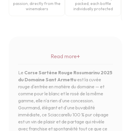
passion, directly from the
packed, each bottle
a
winemakers
individually protected
cus
+
Read more
Le
Corse Sartène Rouge Rosumarinu 2025
du Domaine Sant Armettu
est la cuvée
rouge d'entrée en matière du domaine — et
comme pour le blanc et le rosé de la même
gamme, elle n'a rien d'une concession.
Gourmand, élégant et d'une buvabilité
immédiate, ce Sciaccarellu 100 % pur cépage
est un vin de plaisir et de partage qui révèle
avec franchise et spontanéité tout ce que ce