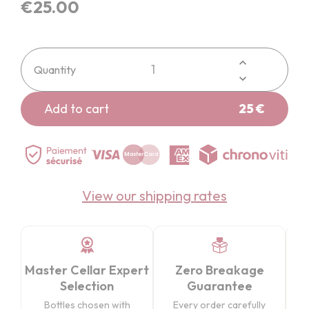
€25.00
Quantity
Add to cart
25 €
View our shipping rates
Master Cellar Expert
Zero Breakage
Selection
Guarantee
Wo
Bottles chosen with
Every order carefully
VAT