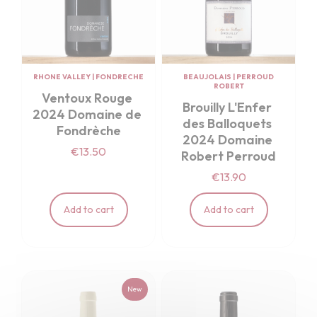
RHONE VALLEY
|
FONDRECHE
BEAUJOLAIS
|
PERROUD
ROBERT
Ventoux Rouge 
Brouilly L'Enfer 
2024 Domaine de 
des Balloquets 
Fondrèche
2024 Domaine 
€13.50
Robert Perroud
€13.90
Add to cart
Add to cart
New