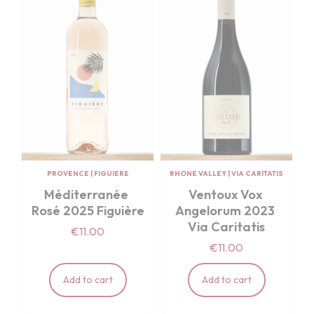
PROVENCE
|
FIGUIERE
RHONE VALLEY
|
VIA CARITATIS
Méditerranée 
Ventoux Vox 
Rosé 2025 Figuière
Angelorum 2023 
Via Caritatis
€11.00
€11.00
Add to cart
Add to cart