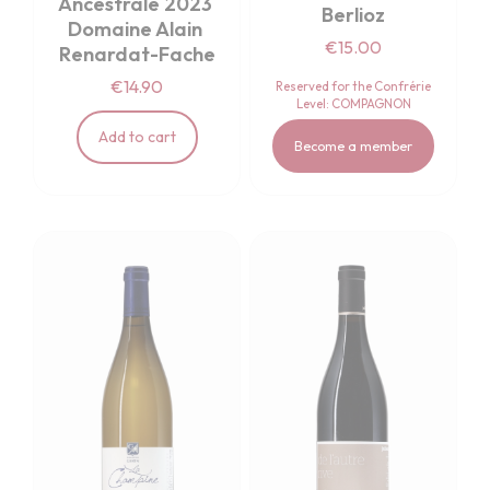
Ancestrale 2023 
Berlioz
Domaine Alain 
€15.00
Renardat-Fache
€14.90
Reserved for the Confrérie
Level: COMPAGNON
Add to cart
Become a member