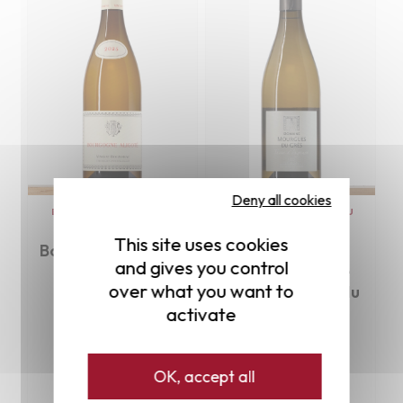
Deny all cookies
BURGUNDY
|
BOUZEREAU
RHONE VALLEY
|
CHATEAU
VINCENT
MOURGUES DU GRES
This site uses cookies
Bourgogne Aligoté 
Pont du Gard 
and gives you control
2025 Vincent 
Terre d'Argence 
over what you want to
Bouzereau
2023 Mourgues du 
activate
Grès
€14.00
€14.50
OK, accept all
Add to cart
Add to cart