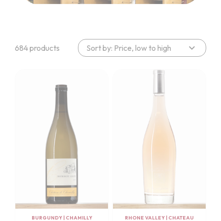
expand_more
684 products
Sort by: Price, low to high
BURGUNDY
|
CHAMILLY
RHONE VALLEY
|
CHATEAU