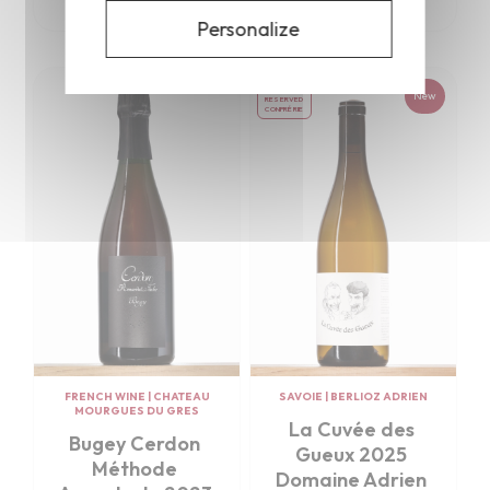
Personalize
military_tech
New
RESERVED
CONFRÉRIE
FRENCH WINE
|
CHATEAU
SAVOIE
|
BERLIOZ ADRIEN
MOURGUES DU GRES
La Cuvée des 
Bugey Cerdon 
Gueux 2025 
Méthode 
Domaine Adrien 