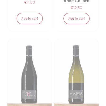
Anne Collard
€11.50
€12.50
Add to cart
Add to cart